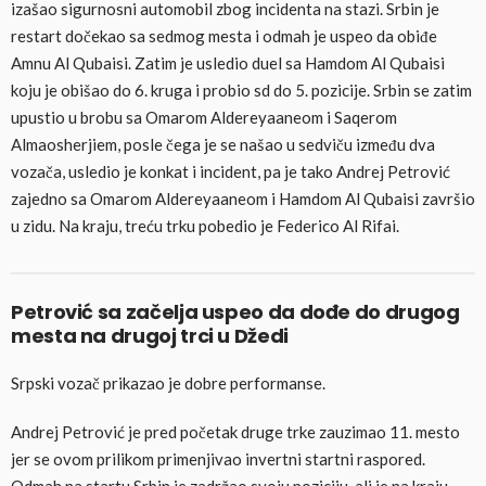
izašao sigurnosni automobil zbog incidenta na stazi. Srbin je
restart dočekao sa sedmog mesta i odmah je uspeo da obiđe
Amnu Al Qubaisi. Zatim je usledio duel sa Hamdom Al Qubaisi
koju je obišao do 6. kruga i probio sd do 5. pozicije. Srbin se zatim
upustio u brobu sa Omarom Aldereyaaneom i Saqerom
Almaosherjiem, posle čega je se našao u sedviču između dva
vozača, usledio je konkat i incident, pa je tako Andrej Petrović
zajedno sa Omarom Aldereyaaneom i Hamdom Al Qubaisi završio
u zidu. Na kraju, treću trku pobedio je Federico Al Rifai.
Petrović sa začelja uspeo da dođe do drugog
mesta na drugoj trci u Džedi
Srpski vozač prikazao je dobre performanse.
Andrej Petrović je pred početak druge trke zauzimao 11. mesto
jer se ovom prilikom primenjivao invertni startni raspored.