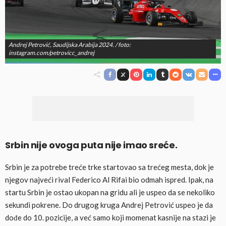
Andrej Petrović, Saudijska Arabija 2024. / foto:
instagram.com/petrovicc_andrej
Srbin nije ovoga puta nije imao sreće.
Srbin je za potrebe treće trke startovao sa trećeg mesta, dok je
njegov najveći rival Federico Al Rifai bio odmah ispred. Ipak, na
startu Srbin je ostao ukopan na gridu ali je uspeo da se nekoliko
sekundi pokrene. Do drugog kruga Andrej Petrović uspeo je da
dođe do 10. pozicije, a već samo koji momenat kasnije na stazi je