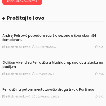
Pročitajte i ovo
Andrej Petrović pobedom završio sezonu u španskom E4
šampionatu
17, March 2026
Nikola Nedeljković
465
Odličan vikend za Petrovića u Madridu, upisao dva izlaska na
podijum
1, March 2026
Nikola Nedeljković
406
Petrović na petom mestu završio drugu trku u Portimau
22, February 2026
Nikola Nedeljković
292