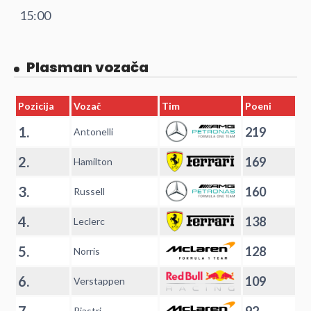
15:00
Plasman vozača
Pozicija
Vozač
Tim
Poeni
1.
219
Antonelli
2.
169
Hamilton
3.
160
Russell
4.
138
Leclerc
5.
128
Norris
6.
109
Verstappen
7.
92
Piastri