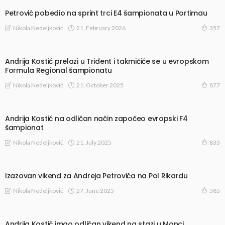
Petrović pobedio na sprint trci E4 šampionata u Portimau
21, February 2026
Nikola Nedeljković
357
Andrija Kostić prelazi u Trident i takmičiće se u evropskom
Formula Regional šampionatu
21, October 2025
Nikola Nedeljković
877
Andrija Kostić na odličan način započeo evropski F4
šampionat
21, July 2025
Nikola Nedeljković
833
Izazovan vikend za Andreja Petrovića na Pol Rikardu
27, June 2025
Nikola Nedeljković
585
Andrija Kostić imao odličan vikend na stazi u Monci