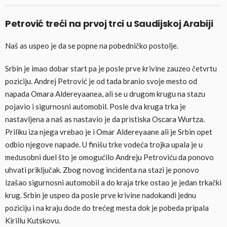
Petrović treći na prvoj trci u Saudijskoj Arabiji
Naš as uspeo je da se popne na pobedničko postolje.
Srbin je imao dobar start pa je posle prve krivine zauzeo četvrtu
poziciju. Andrej Petrović je od tada branio svoje mesto od
napada Omara Aldereyaanea, ali se u drugom krugu na stazu
pojavio i sigurnosni automobil. Posle dva kruga trka je
nastavljena a naš as nastavio je da pristiska Oscara Wurtza.
Priliku iza njega vrebao je i Omar Aldereyaane ali je Srbin opet
odbio njegove napade. U finišu trke vodeća trojka upala je u
međusobni duel što je omogućilo Andreju Petroviću da ponovo
uhvati priključak. Zbog novog incidenta na stazi je ponovo
izašao sigurnosni automobil a do kraja trke ostao je jedan trkački
krug. Srbin je uspeo da posle prve krivine nadokandi jednu
poziciju i na kraju dođe do trećeg mesta dok je pobeda pripala
Kirillu Kutskovu.