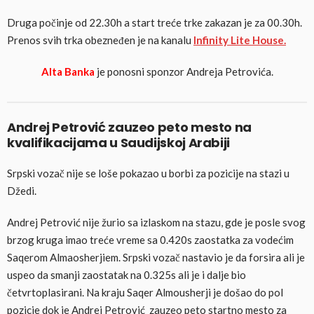
Druga počinje od 22.30h a start treće trke zakazan je za 00.30h.
Prenos svih trka obezneđen je na kanalu
Infinity Lite House.
Alta Banka
je ponosni sponzor Andreja Petrovića.
Andrej Petrović zauzeo peto mesto na
kvalifikacijama u Saudijskoj Arabiji
Srpski vozač nije se loše pokazao u borbi za pozicije na stazi u
Džedi.
Andrej Petrović nije žurio sa izlaskom na stazu, gde je posle svog
brzog kruga imao treće vreme sa 0.420s zaostatka za vodećim
Saqerom Almaosherjiem. Srpski vozač nastavio je da forsira ali je
uspeo da smanji zaostatak na 0.325s ali je i dalje bio
četvrtoplasirani. Na kraju Saqer Almousherji je došao do pol
pozicje dok je Andrej Petrović zauzeo peto startno mesto za