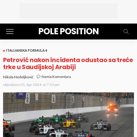
POLE POSITION
ITALIJANSKA FORMULA 4
Petrović nakon incidenta odustao sa treće
trke u Saudijskoj Arabiji
Nema Komentara
Nikola Nedeljković
objavljeno
01. Apr 2024. at 7:53 pm