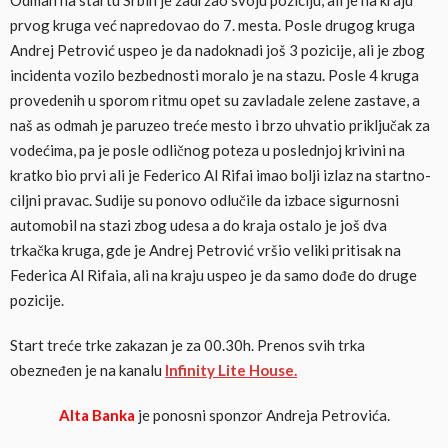
Odmah na startu Srbin je zadržao svoju poziciju, ali je na kraju
prvog kruga već napredovao do 7. mesta. Posle drugog kruga
Andrej Petrović uspeo je da nadoknadi još 3 pozicije, ali je zbog
incidenta vozilo bezbednosti moralo je na stazu. Posle 4 kruga
provedenih u sporom ritmu opet su zavladale zelene zastave, a
naš as odmah je paruzeo treće mesto i brzo uhvatio priključak za
vodećima, pa je posle odličnog poteza u poslednjoj krivini na
kratko bio prvi ali je Federico Al Rifai imao bolji izlaz na startno-
ciljni pravac. Sudije su ponovo odlučile da izbace sigurnosni
automobil na stazi zbog udesa a do kraja ostalo je još dva
trkačka kruga, gde je Andrej Petrović vršio veliki pritisak na
Federica Al Rifaia, ali na kraju uspeo je da samo dođe do druge
pozicije.
Start treće trke zakazan je za 00.30h. Prenos svih trka
obezneđen je na kanalu
Infinity Lite House.
Alta Banka
je ponosni sponzor Andreja Petrovića.