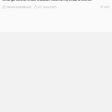
27, June 2025
Nikola Nedeljković
635