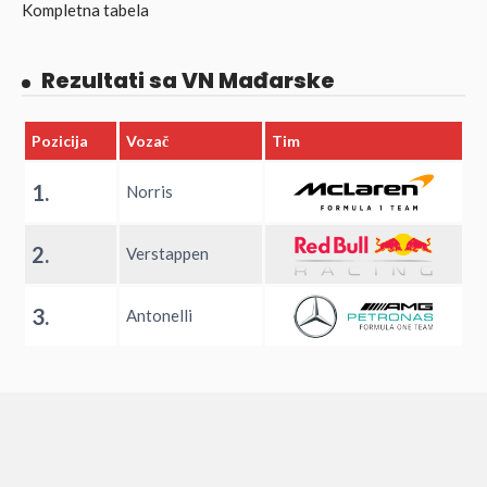
Kompletna tabela
Rezultati sa VN Mađarske
Pozicija
Vozač
Tim
1.
Norris
2.
Verstappen
3.
Antonelli