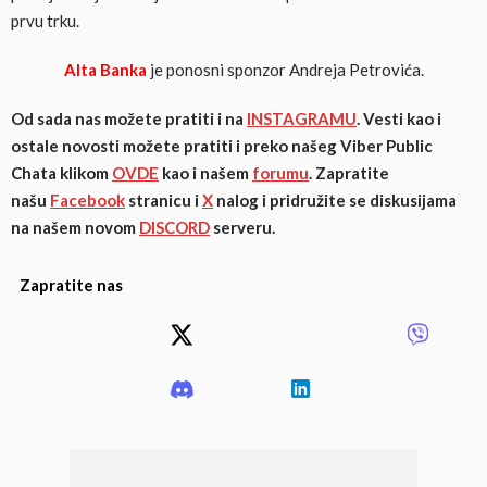
prvu trku.
Alta Banka
je ponosni sponzor Andreja Petrovića.
Od sada nas možete pratiti i na
INSTAGRAMU
. Vesti kao i
ostale novosti možete pratiti i preko našeg Viber Public
Chata klikom
OVDE
kao i našem
forumu
. Zapratite
našu
Facebook
stranicu i
X
nalog i pridružite se diskusijama
na našem novom
DISCORD
serveru.
Zapratite nas