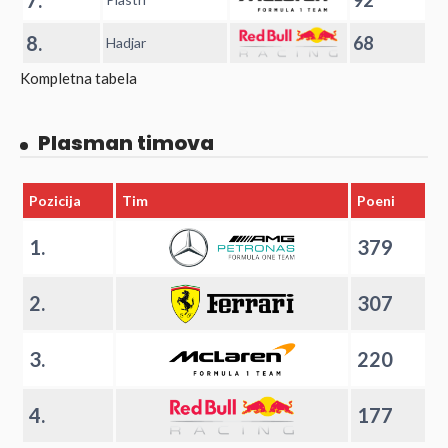
8.
68
Hadjar
Kompletna tabela
Plasman timova
Pozicija
Tim
Poeni
1.
379
2.
307
3.
220
4.
177