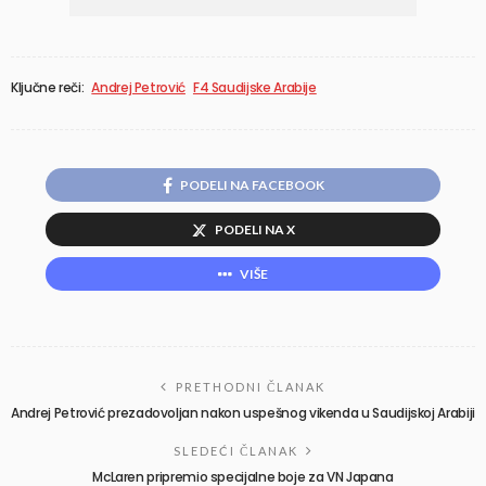
Ključne reči:
Andrej Petrović
F4 Saudijske Arabije
PODELI NA FACEBOOK
PODELI NA X
VIŠE
PRETHODNI ČLANAK
Andrej Petrović prezadovoljan nakon uspešnog vikenda u Saudijskoj Arabiji
SLEDEĆI ČLANAK
McLaren pripremio specijalne boje za VN Japana