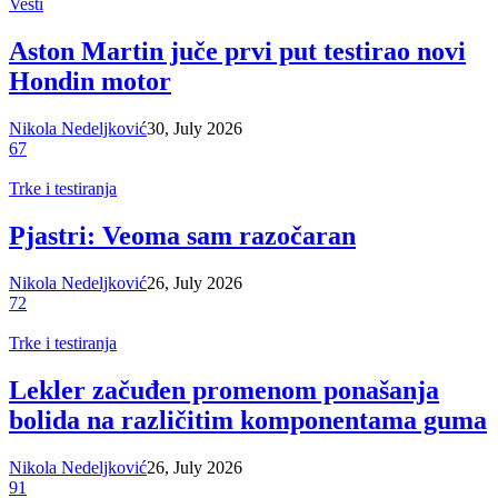
Vesti
Aston Martin juče prvi put testirao novi
Hondin motor
Nikola Nedeljković
30, July 2026
67
Trke i testiranja
Pjastri: Veoma sam razočaran
Nikola Nedeljković
26, July 2026
72
Trke i testiranja
Lekler začuđen promenom ponašanja
bolida na različitim komponentama guma
Nikola Nedeljković
26, July 2026
91