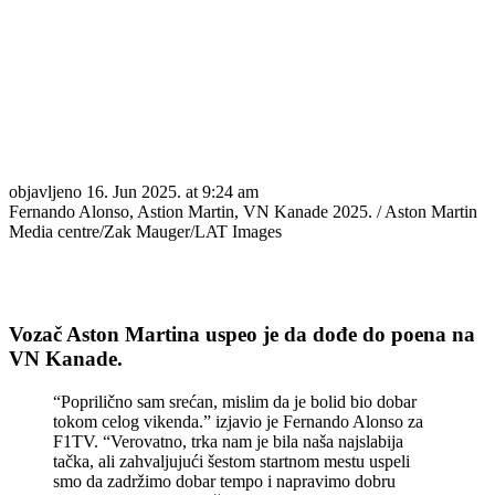
objavljeno
16. Jun 2025. at 9:24 am
Fernando Alonso, Astion Martin, VN Kanade 2025. / Aston Martin
Media centre/Zak Mauger/LAT Images
Vozač Aston Martina uspeo je da dođe do poena na
VN Kanade.
“Poprilično sam srećan, mislim da je bolid bio dobar
tokom celog vikenda.” izjavio je Fernando Alonso za
F1TV. “Verovatno, trka nam je bila naša najslabija
tačka, ali zahvaljujući šestom startnom mestu uspeli
smo da zadržimo dobar tempo i napravimo dobru