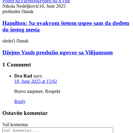
Podeli na Facebook
Podeli na X
Više
Nikola Nedeljković
16, June 2025
prethodni članak
Hamilton: Sa ovakvom štetom uspeo sam da dođem
do šestog mesta
sledeći članak
Džejms Vauls produžio ugovor sa Vilijamsom
1 Comment
Dra Rad
says:
18, June 2025 at 15:02
Bravo majstore, Respekt
Reply
Ostavite komentar
Vaš komentar