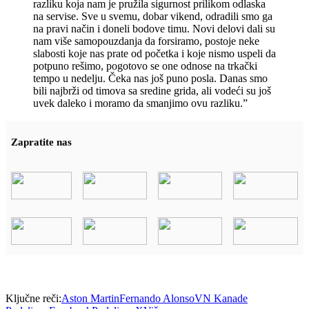
razliku koja nam je pružila sigurnost prilikom odlaska
na servise. Sve u svemu, dobar vikend, odradili smo ga
na pravi način i doneli bodove timu. Novi delovi dali su
nam više samopouzdanja da forsiramo, postoje neke
slabosti koje nas prate od početka i koje nismo uspeli da
potpuno rešimo, pogotovo se one odnose na trkački
tempo u nedelju. Čeka nas još puno posla. Danas smo
bili najbrži od timova sa sredine grida, ali vodeći su još
uvek daleko i moramo da smanjimo ovu razliku.”
Zapratite nas
Ključne reči:
Aston Martin
Fernando Alonso
VN Kanade