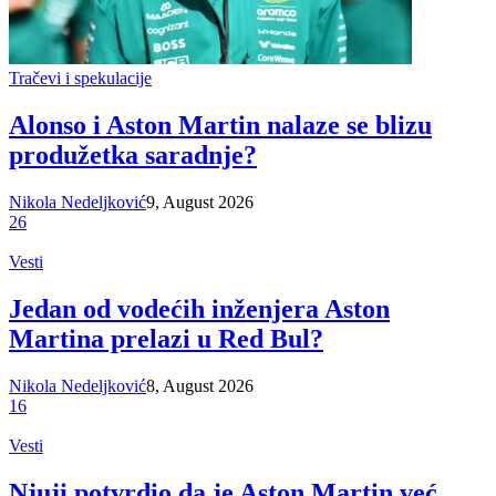
Tračevi i spekulacije
Alonso i Aston Martin nalaze se blizu
produžetka saradnje?
Nikola Nedeljković
9, August 2026
26
Vesti
Jedan od vodećih inženjera Aston
Martina prelazi u Red Bul?
Nikola Nedeljković
8, August 2026
16
Vesti
Njuji potvrdio da je Aston Martin već