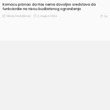
Komacu priznao da Has nema dovoljno sredstava da
funkcioniše na nivou budžetsnog ograničenja
2, August 2026
Nikola Nedeljković
26