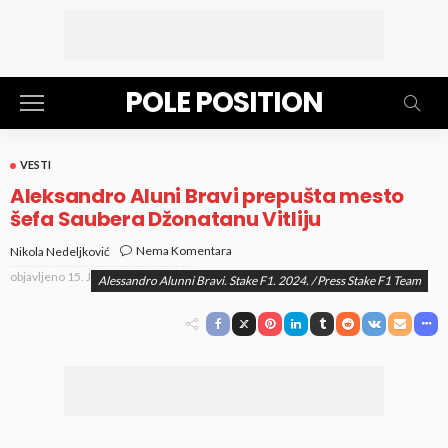
POLE POSITION
VESTI
Aleksandro Aluni Bravi prepušta mesto
šefa Saubera Džonatanu Vitliju
Nema Komentara
Nikola Nedeljković
objavljeno
15. Jan 2025. at 1:06 pm
Alessandro Alunni Bravi. Stake F1. 2024. / Press Stake F1 Team