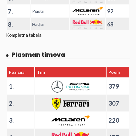
7.
92
Piastri
8.
68
Hadjar
Kompletna tabela
Plasman timova
Pozicija
Tim
Poeni
1.
379
2.
307
3.
220