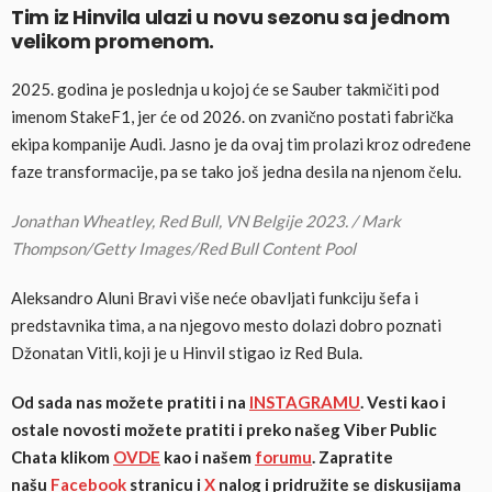
Tim iz Hinvila ulazi u novu sezonu sa jednom
velikom promenom.
2025. godina je poslednja u kojoj će se Sauber takmičiti pod
imenom StakeF1, jer će od 2026. on zvanično postati fabrička
ekipa kompanije Audi. Jasno je da ovaj tim prolazi kroz određene
faze transformacije, pa se tako još jedna desila na njenom čelu.
Jonathan Wheatley, Red Bull, VN Belgije 2023. / Mark
Thompson/Getty Images/Red Bull Content Pool
Aleksandro Aluni Bravi više neće obavljati funkciju šefa i
predstavnika tima, a na njegovo mesto dolazi dobro poznati
Džonatan Vitli, koji je u Hinvil stigao iz Red Bula.
Od sada nas možete pratiti i na
INSTAGRAMU
. Vesti kao i
ostale novosti možete pratiti i preko našeg Viber Public
Chata klikom
OVDE
kao i našem
forumu
. Zapratite
našu
Facebook
stranicu i
X
nalog i pridružite se diskusijama