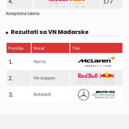
4.
177
Kompletna tabela
Rezultati sa VN Mađarske
Pozicija
Vozač
Tim
1.
Norris
2.
Verstappen
3.
Antonelli