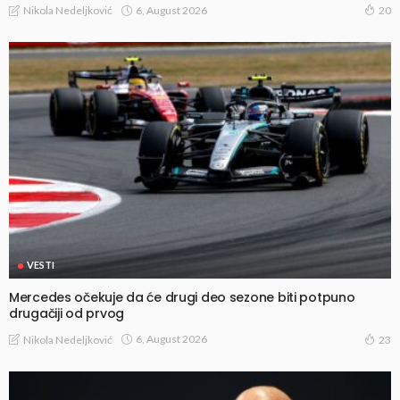
6, August 2026
Nikola Nedeljković
20
VESTI
Mercedes očekuje da će drugi deo sezone biti potpuno
drugačiji od prvog
6, August 2026
Nikola Nedeljković
23