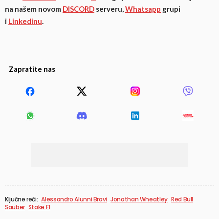
na našem novom
DISCORD
serveru,
Whatsapp
grupi
i
Linkedinu
.
Zapratite nas
Ključne reči:
Alessandro Alunni Bravi
Jonathan Wheatley
Red Bull
Sauber
Stake F1