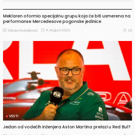
VESTI
Meklaren oformio specijalnu grupu koja će biti usmerena na
performanse Mercedesove pogonske jedinice
9, August 2026
Nikola Nedeljković
10
VESTI
Jedan od vodećih inženjera Aston Martina prelazi u Red Bul?