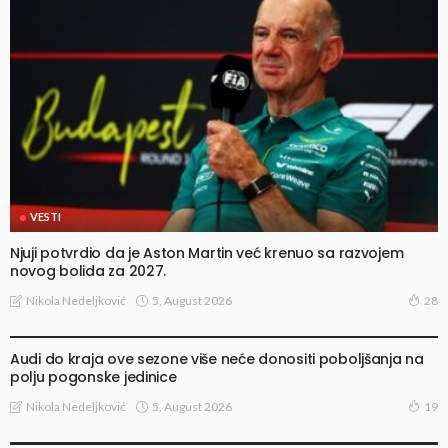
VESTI
Njuji potvrdio da je Aston Martin već krenuo sa razvojem
novog bolida za 2027.
5, August 2026
Nikola Nedeljković
28
VESTI
Audi do kraja ove sezone više neće donositi poboljšanja na
polju pogonske jedinice
5, August 2026
Nikola Nedeljković
19
VESTI