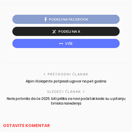
PODELI NA FACEBOOK
PODELI NA X
VIŠE
PRETHODNI ČLANAK
Alpin i Kolapinto potpisali ugovor na pet godina
SLEDEĆI ČLANAK
Noris potvrdio da će 2025. biti prilika za novi početak kada su u pitanju
timska naređenja
OSTAVITE KOMENTAR