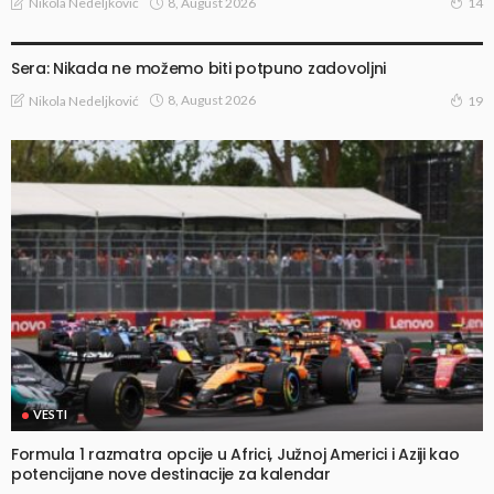
8, August 2026
Nikola Nedeljković
14
VESTI
Sera: Nikada ne možemo biti potpuno zadovoljni
8, August 2026
Nikola Nedeljković
19
VESTI
Formula 1 razmatra opcije u Africi, Južnoj Americi i Aziji kao
potencijane nove destinacije za kalendar