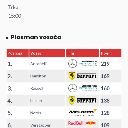
Trka
15:00
Plasman vozača
Pozicija
Vozač
Tim
Poeni
1.
219
Antonelli
2.
169
Hamilton
3.
160
Russell
4.
138
Leclerc
5.
128
Norris
6.
109
Verstappen