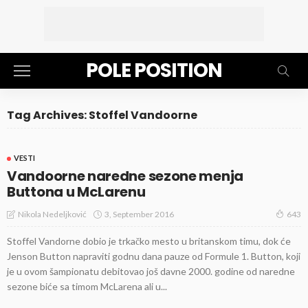
POLE POSITION
Tag Archives: Stoffel Vandoorne
VESTI
Vandoorne naredne sezone menja
Buttona u McLarenu
3, September 2016
Nikola Nedeljković
643
Stoffel Vandorne dobio je trkačko mesto u britanskom timu, dok će
Jenson Button napraviti godnu dana pauze od Formule 1. Button, koji
je u ovom šampionatu debitovao još davne 2000. godine od naredne
sezone biće sa timom McLarena ali u...