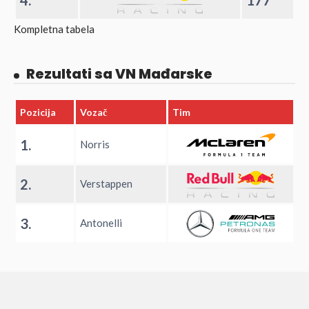
4.
177
Kompletna tabela
Rezultati sa VN Mađarske
Pozicija
Vozač
Tim
1.
Norris
2.
Verstappen
3.
Antonelli