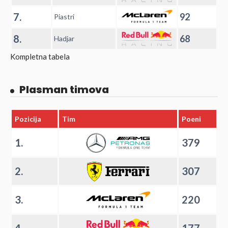
7.
92
Piastri
8.
68
Hadjar
Kompletna tabela
Plasman timova
Pozicija
Tim
Poeni
1.
379
2.
307
3.
220