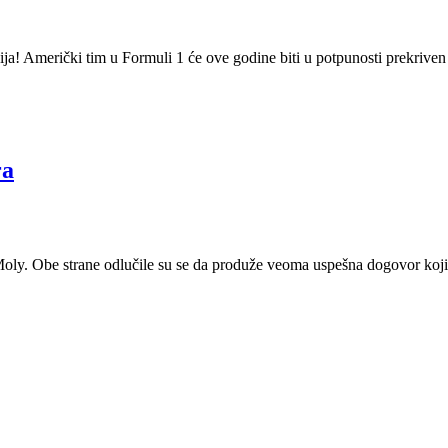
ja! Američki tim u Formuli 1 će ove godine biti u potpunosti prekrive
ra
oly. Obe strane odlučile su se da produže veoma uspešna dogovor koji 