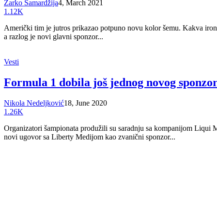
Žarko Samardžija
4, March 2021
1.12K
Američki tim je jutros prikazao potpuno novu kolor šemu. Kakva ironi
a razlog je novi glavni sponzor...
Vesti
Formula 1 dobila još jednog novog sponzo
Nikola Nedeljković
18, June 2020
1.26K
Organizatori šampionata produžili su saradnju sa kompanijom Liqui M
novi ugovor sa Liberty Medijom kao zvanični sponzor...