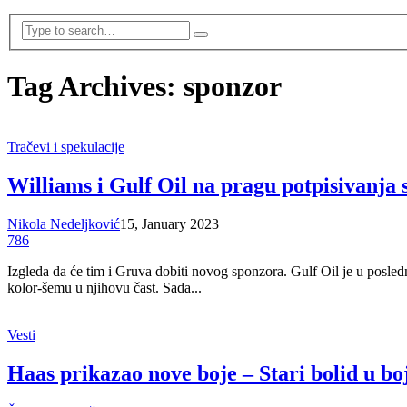
Tag Archives: sponzor
Tračevi i spekulacije
Williams i Gulf Oil na pragu potpisivanja
Nikola Nedeljković
15, January 2023
786
Izgleda da će tim i Gruva dobiti novog sponzora. Gulf Oil je u pos
kolor-šemu u njihovu čast. Sada...
Vesti
Haas prikazao nove boje – Stari bolid u b