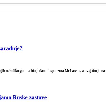
 saradnje?
lednjih nekoliko godina bio jedan od sponzora McLarena, a ovaj tim j
ojama Ruske zastave