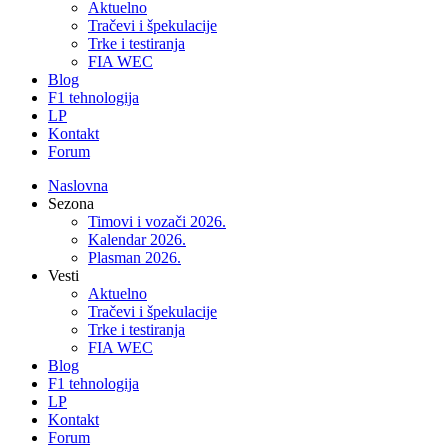
Aktuelno
Tračevi i špekulacije
Trke i testiranja
FIA WEC
Blog
F1 tehnologija
LP
Kontakt
Forum
Naslovna
Sezona
Timovi i vozači 2026.
Kalendar 2026.
Plasman 2026.
Vesti
Aktuelno
Tračevi i špekulacije
Trke i testiranja
FIA WEC
Blog
F1 tehnologija
LP
Kontakt
Forum