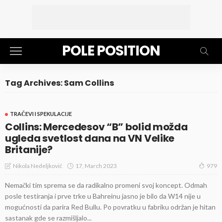
POLE POSITION
Tag Archives: Sam Collins
TRAČEVI I SPEKULACIJE
Collins: Mercedesov “B” bolid možda
ugleda svetlost dana na VN Velike
Britanije?
17, March 2023
Nikola Nedeljković
979
Nemački tim sprema se da radikalno promeni svoj koncept. Odmah
posle testiranja i prve trke u Bahreinu jasno je bilo da W14 nije u
mogućnosti da parira Red Bullu. Po povratku u fabriku održan je hitan
sastanak gde se razmišljalo...