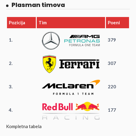
Plasman timova
Pozicija
Tim
Poeni
1.
379
2.
307
3.
220
4.
177
Kompletna tabela