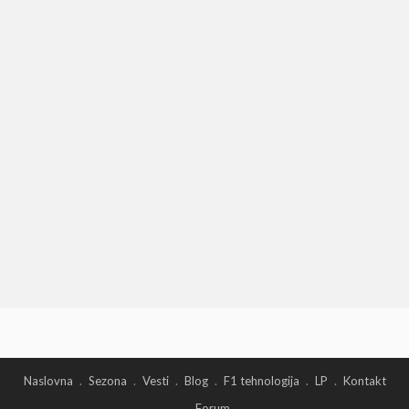
Naslovna
Sezona
Vesti
Blog
F1 tehnologija
LP
Kontakt
Forum