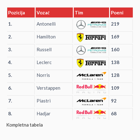
Pozicija
Vozač
Tim
Poeni
1.
Antonelli
219
2.
Hamilton
169
3.
Russell
160
4.
Leclerc
138
5.
Norris
128
6.
Verstappen
109
7.
Piastri
92
8.
Hadjar
68
Kompletna tabela