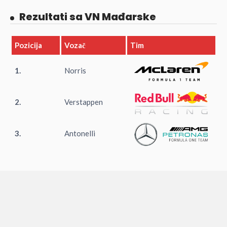
Rezultati sa VN Mađarske
Pozicija
Vozač
Tim
1.
Norris
2.
Verstappen
3.
Antonelli