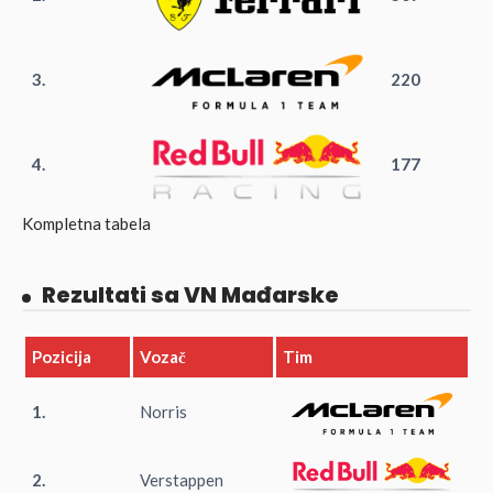
3.
220
4.
177
Kompletna tabela
Rezultati sa VN Mađarske
Pozicija
Vozač
Tim
1.
Norris
2.
Verstappen