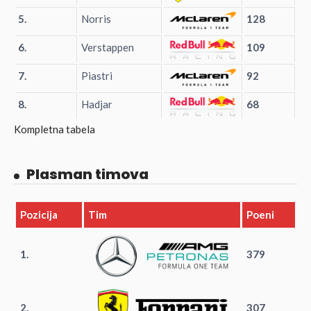
5.
Norris
128
6.
Verstappen
109
7.
Piastri
92
8.
Hadjar
68
Kompletna tabela
Plasman timova
Pozicija
Tim
Poeni
1.
379
2.
307