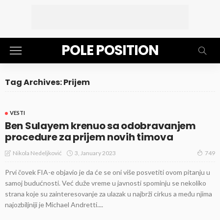
POLE POSITION
Tag Archives: Prijem
VESTI
Ben Sulayem krenuo sa odobravanjem
procedure za prijem novih timova
3, January 2023
Nikola Nedeljković
749
Prvi čovek FIA-e objavio je da će se oni više posvetiti ovom pitanju u
samoj budućnosti. Već duže vreme u javnosti spominju se nekoliko
strana koje su zainteresovanje za ulazak u najbrži cirkus a među njima
najozbiljniji je Michael Andretti....