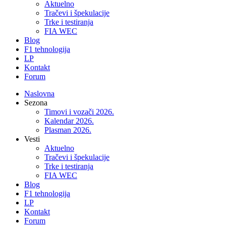
Aktuelno
Tračevi i špekulacije
Trke i testiranja
FIA WEC
Blog
F1 tehnologija
LP
Kontakt
Forum
Naslovna
Sezona
Timovi i vozači 2026.
Kalendar 2026.
Plasman 2026.
Vesti
Aktuelno
Tračevi i špekulacije
Trke i testiranja
FIA WEC
Blog
F1 tehnologija
LP
Kontakt
Forum