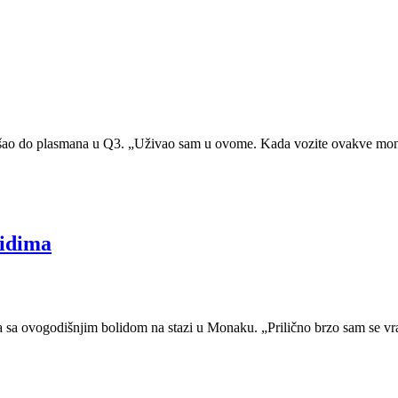
šao do plasmana u Q3. „Uživao sam u ovome. Kada vozite ovakve monstru
lidima
 sa ovogodišnjim bolidom na stazi u Monaku. „Prilično brzo sam se vrat