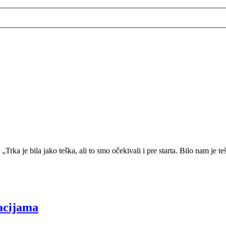
 „Trka je bila jako teška, ali to smo očekivali i pre starta. Bilo nam j
acijama