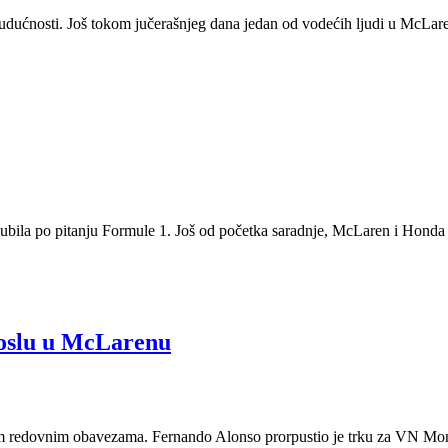
budućnosti. Još tokom jučerašnjeg dana jedan od vodećih ljudi u McLa
ubila po pitanju Formule 1. Još od početka saradnje, McLaren i Honda p
poslu u McLarenu
ojim redovnim obavezama. Fernando Alonso prorpustio je trku za VN Mona