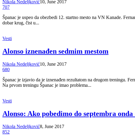
Nikola Nedeljković
10, June 2017
707
Španac je uspeo da obezbedi 12. startno mesto na VN Kanade. Fernando
dobar krug, čist u...
Vesti
Alonso iznenađen sedmim mestom
Nikola Nedeljković
10, June 2017
680
Španac je izjavio da je iznenađen rezultatom na drugom treningu. Fer
Na prvom treningu Španac je imao problema...
Vesti
Alonso: Ako pobedimo do septembra onda 
Nikola Nedeljković
8, June 2017
852