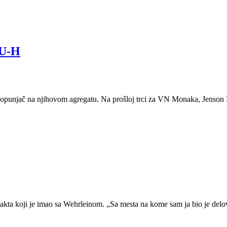
GU-H
urbopunjač na njihovom agregatu. Na prošloj trci za VN Monaka, Jenso
ntakta koji je imao sa Wehrleinom. „Sa mesta na kome sam ja bio je del