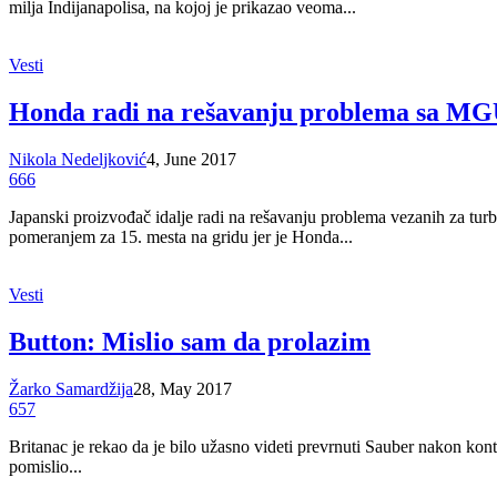
milja Indijanapolisa, na kojoj je prikazao veoma...
Vesti
Honda radi na rešavanju problema sa M
Nikola Nedeljković
4, June 2017
666
Japanski proizvođač idalje radi na rešavanju problema vezanih za t
pomeranjem za 15. mesta na gridu jer je Honda...
Vesti
Button: Mislio sam da prolazim
Žarko Samardžija
28, May 2017
657
Britanac je rekao da je bilo užasno videti prevrnuti Sauber nakon ko
pomislio...