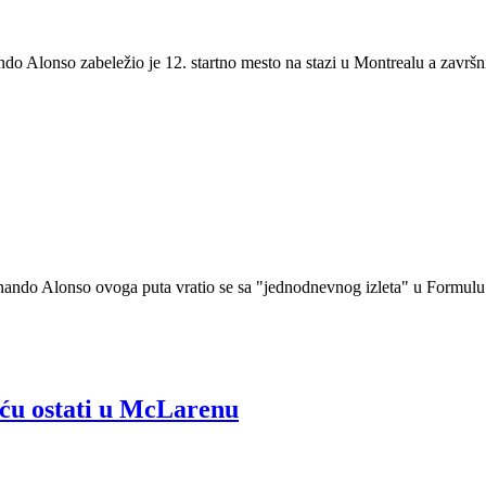
 Alonso zabeležio je 12. startno mesto na stazi u Montrealu a završni
nando Alonso ovoga puta vratio se sa "jednodnevnog izleta" u Formulu 1
ću ostati u McLarenu