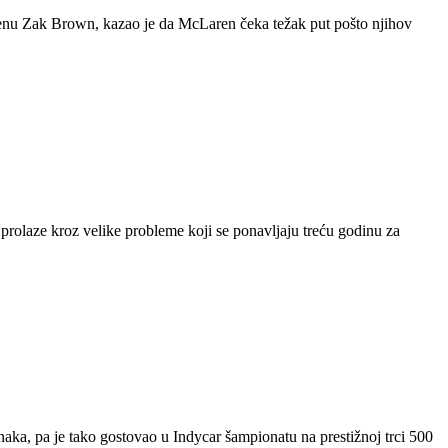
renu Zak Brown, kazao je da McLaren čeka težak put pošto njihov
rolaze kroz velike probleme koji se ponavljaju treću godinu za
ka, pa je tako gostovao u Indycar šampionatu na prestižnoj trci 500