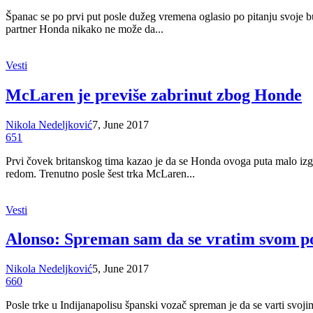
Španac se po prvi put posle dužeg vremena oglasio po pitanju svoje 
partner Honda nikako ne može da...
Vesti
McLaren je previše zabrinut zbog Honde
Nikola Nedeljković
7, June 2017
651
Prvi čovek britanskog tima kazao je da se Honda ovoga puta malo izg
redom. Trenutno posle šest trka McLaren...
Vesti
Alonso: Spreman sam da se vratim svom 
Nikola Nedeljković
5, June 2017
660
Posle trke u Indijanapolisu španski vozač spreman je da se varti sv