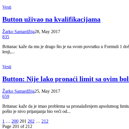
Vesti
Button uživao na kvalifikacijama
Žarko Samardžija
28, May 2017
835
Britanac kaže da mu je drago što je na svom povratku u Formuli 1 do
lenji,...
Vesti
Button: Nije lako pronaći limit sa ovim bo
Žarko Samardžija
25, May 2017
659
Britanac kaže da je imao problema sa pronalaženjem apsolutnog limita
pošto je nivo prijanjanja bio veći od...
1
…
200
201
202
…
212
Page 201 of 212