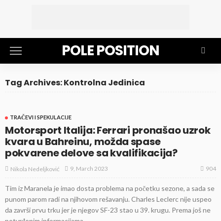
POLE POSITION
Tag Archives: Kontrolna Jedinica
TRAČEVI I SPEKULACIJE
Motorsport Italija: Ferrari pronašao uzrok
kvara u Bahreinu, možda spase
pokvarene delove sa kvalifikacija?
904
9, March 2023
Nikola Nedeljković
Tim iz Maranela je imao dosta problema na početku sezone, a sada se
punom parom radi na njihovom rešavanju. Charles Leclerc nije uspeo
da završi prvu trku jer je njegov SF-23 stao u 39. krugu. Prema još ne
potvrđenim informacijama,...