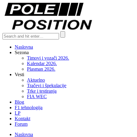
Naslovna
Sezona
Timovi i vozači 2026.
Kalendar 2026.
Plasman 2026.
Vesti
Aktuelno
Tračevi i špekulacije
Trke i testiranja
FIA WEC
Blog
F1 tehnologija
LP
Kontakt
Forum
Naslovna