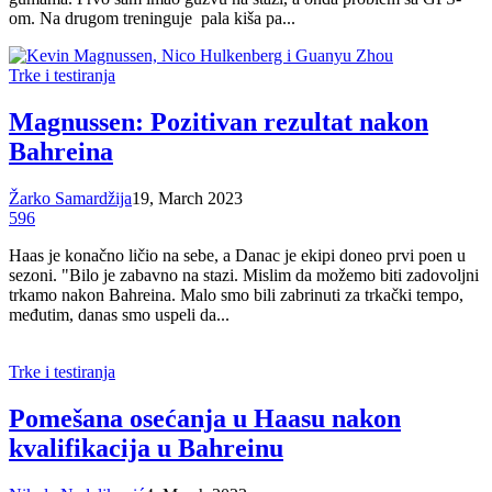
om. Na drugom treninguje pala kiša pa...
Trke i testiranja
Magnussen: Pozitivan rezultat nakon
Bahreina
Žarko Samardžija
19, March 2023
596
Haas je konačno ličio na sebe, a Danac je ekipi doneo prvi poen u
sezoni. "Bilo je zabavno na stazi. Mislim da možemo biti zadovoljni
trkamo nakon Bahreina. Malo smo bili zabrinuti za trkački tempo,
međutim, danas smo uspeli da...
Trke i testiranja
Pomešana osećanja u Haasu nakon
kvalifikacija u Bahreinu