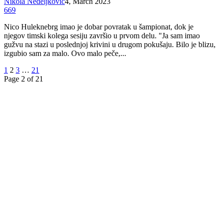
Nikola Nedeljković
4, March 2023
669
Nico Huleknebrg imao je dobar povratak u šampionat, dok je
njegov timski kolega sesiju završio u prvom delu. "Ja sam imao
gužvu na stazi u poslednjoj krivini u drugom pokušaju. Bilo je blizu,
izgubio sam za malo. Ovo malo peče,...
1
2
3
…
21
Page 2 of 21