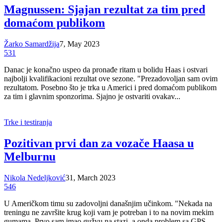
Magnussen: Sjajan rezultat za tim pred
domaćom publikom
Žarko Samardžija
7, May 2023
531
Danac je konačno uspeo da pronađe ritam u bolidu Haas i ostvari
najbolji kvalifikacioni rezultat ove sezone. "Prezadovoljan sam ovim
rezultatom. Posebno što je trka u Americi i pred domaćom publikom
za tim i glavnim sponzorima. Sjajno je ostvariti ovakav...
Trke i testiranja
Pozitivan prvi dan za vozače Haasa u
Melburnu
Nikola Nedeljković
31, March 2023
546
U Američkom timu su zadovoljni današnjim učinkom. "Nekada na
treningu ne završite krug koji vam je potreban i to na novim mekim
gumama. Prvo sam imao gužvu na stazi, a onda problem sa GPS-