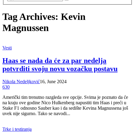
Tag Archives: Kevin
Magnussen
Vesti
Haas se nada da će za par nedelja
potvrditi svoju novu vozačku postavu
Nikola Nedeljković
16, June 2024
630
Američki tim trenutno razgleda sve opcije. Svima je poznato da će
na kraju ove godine Nico Hulkenberg napustiti tim Haas i preći u
Stake F1 odnosno Sauber kao i da sedište Kevina Magnussena još
uvek nije sigurno. Tako se navodi...
Trke i testiranja