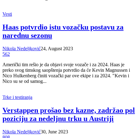
Vesti
Haas potvrdio istu vozačku postavu za
narednu sezonu
Nikola Nedeljković
24, August 2023
562
Američki tim rešio je da objavi svoje vozače i za 2024. Haas je
preko svog timskog saopštenja potvrdio da će Kevin Magnussen i
Nico Hulkenberg činiti vozački par ove ekipe i za 2024. "Kevin i
Nico su se od samog...
Trke i testiranja
Verstappen prošao bez kazne, zadržao pol
poziciju za nedeljnu trku u Austriji
Nikola Nedeljković
30, June 2023
808