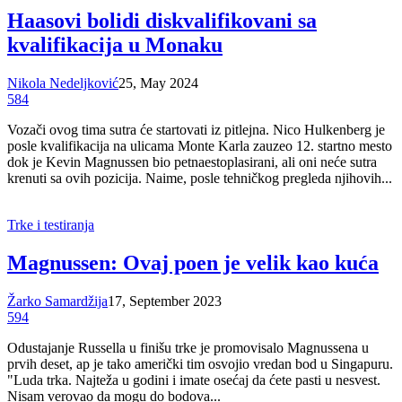
Haasovi bolidi diskvalifikovani sa
kvalifikacija u Monaku
Nikola Nedeljković
25, May 2024
584
Vozači ovog tima sutra će startovati iz pitlejna. Nico Hulkenberg je
posle kvalifikacija na ulicama Monte Karla zauzeo 12. startno mesto
dok je Kevin Magnussen bio petnaestoplasirani, ali oni neće sutra
krenuti sa ovih pozicija. Naime, posle tehničkog pregleda njihovih...
Trke i testiranja
Magnussen: Ovaj poen je velik kao kuća
Žarko Samardžija
17, September 2023
594
Odustajanje Russella u finišu trke je promovisalo Magnussena u
prvih deset, ap je tako američki tim osvojio vredan bod u Singapuru.
"Luda trka. Najteža u godini i imate osećaj da ćete pasti u nesvest.
Nisam verovao da mogu do bodova...