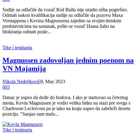
Sudije su odlučile da vozač Red Bulla nije uradio ništa pogrešno.
Odmah nakon kvalifikacija sudije su odlučile da pozovu Maxa
Verstappena i Kevina Magnussena zajedno sa svojim timskim
predstavnicima na sastanak, pošto se vozač Haasa žalio na
blokiranja odmah posle...
Trke i testiranja
Magnussen zadovoljan jednim poenom na
VN Majamija
Nikola Nedeljković
8, May 2023
603
Danac je uspeo da dođe do bodova. I ako je startovao sa četvrtog
mesta, Kevin Magnussen je vodio veliku bitku na stazi pre svega s
Charlesom Leclercom pa je tako na kraju uspeo da zabeleži desetu
poziciju. "Sanjao sam malo...
Trke i testiranja