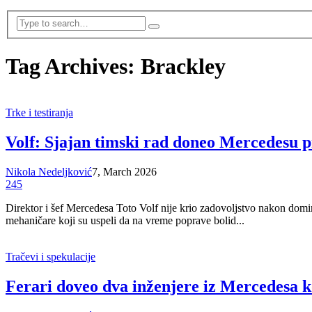
Tag Archives: Brackley
Trke i testiranja
Volf: Sjajan timski rad doneo Mercedesu pr
Nikola Nedeljković
7, March 2026
245
Direktor i šef Mercedesa Toto Volf nije krio zadovoljstvo nakon domi
mehaničare koji su uspeli da na vreme poprave bolid...
Tračevi i spekulacije
Ferari doveo dva inženjere iz Mercedesa ko