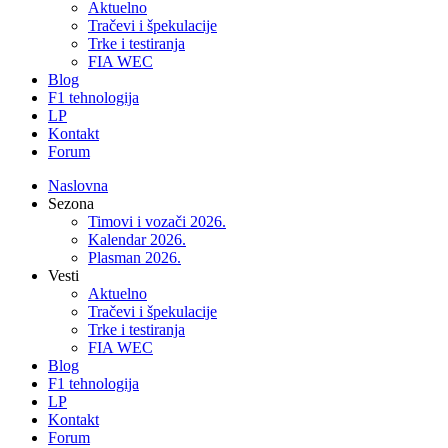
Aktuelno
Tračevi i špekulacije
Trke i testiranja
FIA WEC
Blog
F1 tehnologija
LP
Kontakt
Forum
Naslovna
Sezona
Timovi i vozači 2026.
Kalendar 2026.
Plasman 2026.
Vesti
Aktuelno
Tračevi i špekulacije
Trke i testiranja
FIA WEC
Blog
F1 tehnologija
LP
Kontakt
Forum