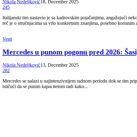
Nikola Nedeljković
18, December 2025
245
Italijanski tim nastavio je sa kadrovskim pojačanjima, angažujući nek
reč je o stručnjacima sa vrlo konkretnim znanjima, posebno korisnim z
Vesti
Mercedes u punom pogonu pred 2026: Šasija
Nikola Nedeljković
13, December 2025
282
Mercedes se nalazi u najintenzivnijem radnom periodu dok se tim prip
ističući da se punim kapacitetom radi kako...