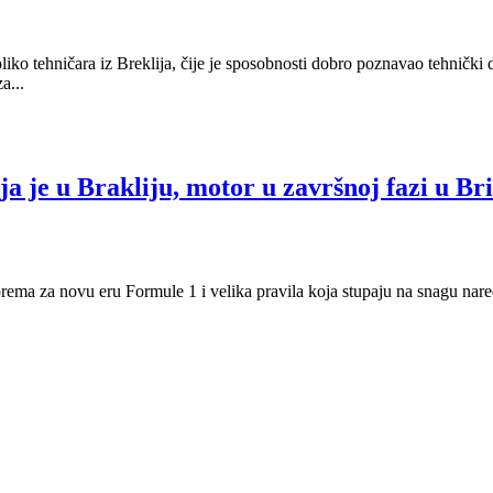
oliko tehničara iz Breklija, čije je sposobnosti dobro poznavao tehnički
a...
 je u Brakliju, motor u završnoj fazi u Br
rema za novu eru Formule 1 i velika pravila koja stupaju na snagu nare