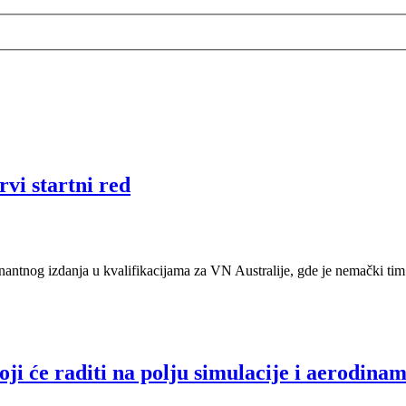
vi startni red
nantnog izdanja u kvalifikacijama za VN Australije, gde je nemački tim
ji će raditi na polju simulacije i aerodina