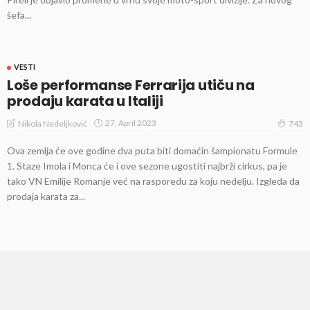
šefa...
VESTI
Loše performanse Ferrarija utiču na
prodaju karata u Italiji
27, April 2023
Nikola Nedeljković
743
Ova zemlja će ove godine dva puta biti domaćin šampionatu Formule
1. Staze Imola i Monca će i ove sezone ugostiti najbrži cirkus, pa je
tako VN Emilije Romanje već na rasporedu za koju nedelju. Izgleda da
prodaja karata za...