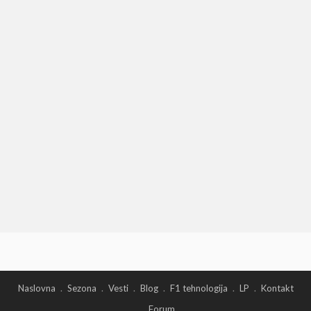
Naslovna
Sezona
Vesti
Blog
F1 tehnologija
LP
Kontakt
Forum