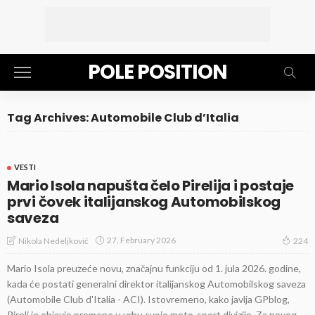
POLE POSITION
Tag Archives: Automobile Club d’Italia
VESTI
Mario Isola napušta čelo Pirelija i postaje
prvi čovek italijanskog Automobilskog
saveza
27, February 2026
Nikola Nedeljković
224
Mario Isola preuzeće novu, značajnu funkciju od 1. jula 2026. godine,
kada će postati generalni direktor italijanskog Automobilskog saveza
(Automobile Club d'Italia - ACI). Istovremeno, kako javlja GPblog,
Pireli je objavio promene u vrhu svoje moto-sport divizije. Za novog