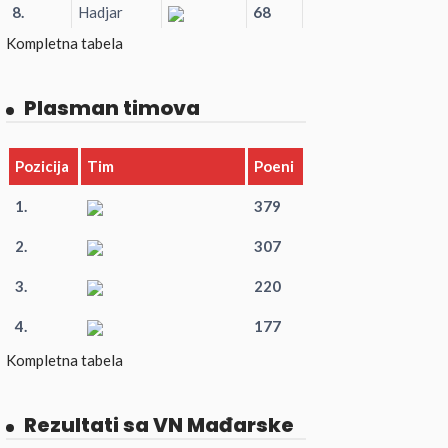
8.
Hadjar
68
Kompletna tabela
Plasman timova
Pozicija
Tim
Poeni
1.
379
2.
307
3.
220
4.
177
Kompletna tabela
Rezultati sa VN Mađarske