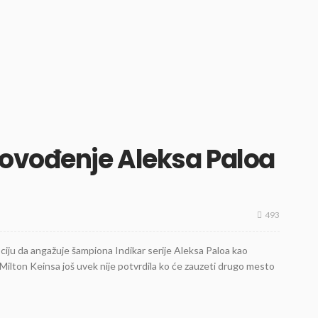
dovođenje Aleksa Paloa
493
ciju da angažuje šampiona Indikar serije Aleksa Paloa kao
ilton Keinsa još uvek nije potvrdila ko će zauzeti drugo mesto