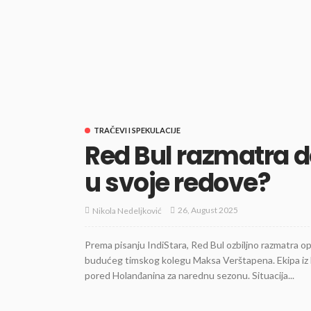
TRAČEVI I SPEKULACIJE
Red Bul razmatra 
u svoje redove?
26, August 2025
Nikola Nedeljković
Prema pisanju IndiStara, Red Bul ozbiljno razmatra op
budućeg timskog kolegu Maksa Verštapena. Ekipa iz M
pored Holanđanina za narednu sezonu. Situacija...