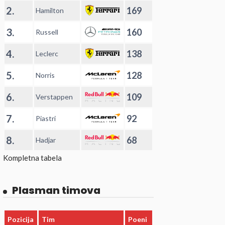
2.
169
Hamilton
3.
160
Russell
4.
138
Leclerc
5.
128
Norris
6.
109
Verstappen
7.
92
Piastri
8.
68
Hadjar
Kompletna tabela
Plasman timova
Pozicija
Tim
Poeni