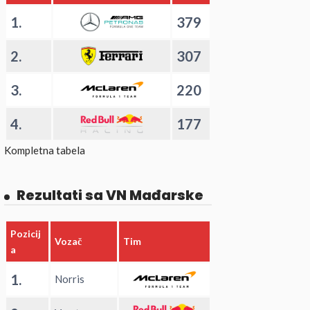
1.
379
2.
307
3.
220
4.
177
Kompletna tabela
Rezultati sa VN Mađarske
Pozicij
Vozač
Tim
a
1.
Norris