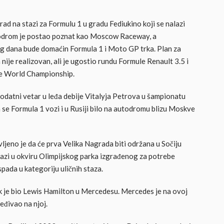
ad na stazi za Formulu 1 u gradu Fediukino koji se nalazi
todrom je postao poznat kao Moscow Raceway, a
og dana bude domaćin Formula 1 i Moto GP trka. Plan za
e realizovan, ali je ugostio rundu Formule Renault 3.5 i
ke World Championship.
dodatni vetar u leđa debije Vitalyja Petrova u šampionatu
 se Formula 1 vozi i u Rusiji bilo na autodromu blizu Moskve
ljeno je da će prva Velika Nagrada biti održana u Sočiju
lazi u okviru Olimpijskog parka izgrađenog za potrebe
pada u kategoriju uličnih staza.
k je bio Lewis Hamilton u Mercedesu. Mercedes je na ovoj
beđivao na njoj.