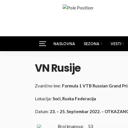
NASLOVNA
SEZONA
VESTI
VN Rusije
Zvanično ime:
Formula 1 VTB Russian Grand Pr
Lokacija:
Soči, Ruska Federacija
Datum:
23. – 25. Septembar 2022. – OTKAZAN
Broj krugova: 53