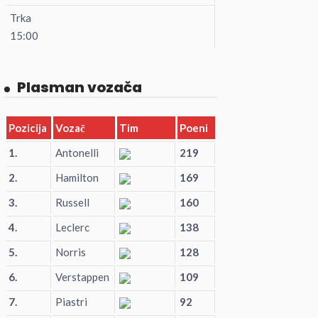
Trka
15:00
Plasman vozača
Pozicija
Vozač
Tim
Poeni
1.
Antonelli
219
2.
Hamilton
169
3.
Russell
160
4.
Leclerc
138
5.
Norris
128
6.
Verstappen
109
7.
Piastri
92