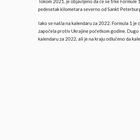
Tokom 2021. je objavljeno da će se trke Formule 1 
pedesetak kilometara severno od Sankt Peterbur
Iako se našla na kalendaru za 2022. Formula 1 je o
započela protiv Ukrajine početkom godine. Dugo s
kalendaru za 2022. ali je na kraju odlučeno da kal