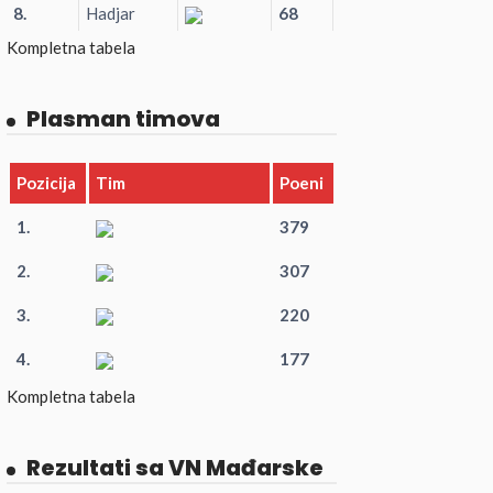
8.
Hadjar
68
Kompletna tabela
Plasman timova
Pozicija
Tim
Poeni
1.
379
2.
307
3.
220
4.
177
Kompletna tabela
Rezultati sa VN Mađarske