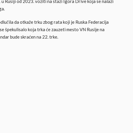
u Rusiji od 2023. voziti na stazi Igora Drive koja se nalazi
ga.
dlučila da otkaže trku zbog rata koji je Ruska Federacija
e špekulisalo koja trka će zauzeti mesto VN Rusije na
endar bude skraćen na 22. trke.