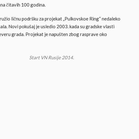
na čitavih 100 godina.
pružio ličnu podršku za projekat „Pulkovskoe Ring“ nedaleko
ala. Novi pokušaj je usledio 2003. kada su gradske vlasti
everu grada. Projekat je napušten zbog rasprave oko
Start VN Rusije 2014.