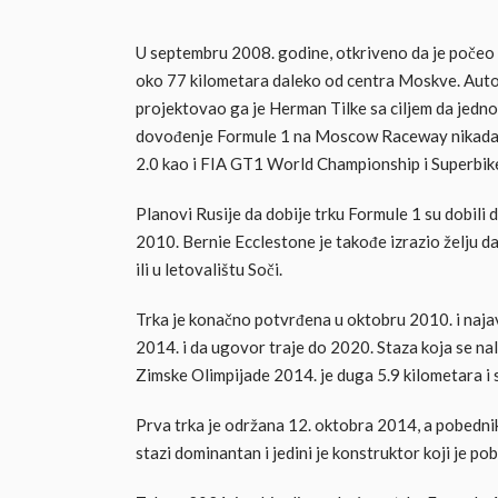
U septembru 2008. godine, otkriveno da je počeo r
oko 77 kilometara daleko od centra Moskve. Au
projektovao ga je Herman Tilke sa ciljem da jedn
dovođenje Formule 1 na Moscow Raceway nikada nij
2.0 kao i FIA GT1 World Championship i Superbi
Planovi Rusije da dobije trku Formule 1 su dobili 
2010. Bernie Ecclestone je takođe izrazio želju da
ili u letovalištu Soči.
Trka je konačno potvrđena u oktobru 2010. i najav
2014. i da ugovor traje do 2020. Staza koja se na
Zimske Olimpijade 2014. je duga 5.9 kilometara i s
Prva trka je održana 12. oktobra 2014, a pobedni
stazi dominantan i jedini je konstruktor koji je po