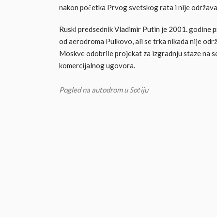
nakon početka Prvog svetskog rata i nije održava
Ruski predsednik Vladimir Putin je 2001. godine 
od aerodroma Pulkovo, ali se trka nikada nije održ
Moskve odobrile projekat za izgradnju staze na s
komercijalnog ugovora.
Pogled na autodrom u Sočiju