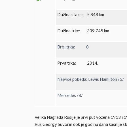
Dužina staze: 5.848 km
Dužina trke: 309.745 km
Broj trka: 8
Prva trka: 2014.
Najviše pobeda: Lewis Hamilton /5/
Mercedes /8/
Velika Nagrada Rusije je prvi put vožena 1913 i 1
Rus Georgy Suvorin dok je godinu dana kasnije sla