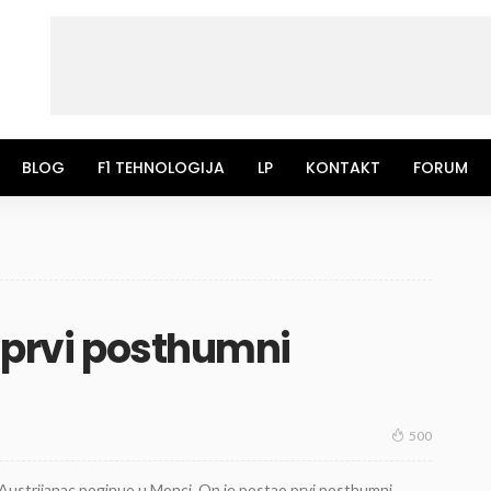
BLOG
F1 TEHNOLOGIJA
LP
KONTAKT
FORUM
, prvi posthumni
500
je Austrijanac poginuo u Monci. On je postao prvi posthumni