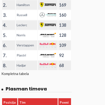
2.
169
Hamilton
3.
160
Russell
4.
138
Leclerc
5.
128
Norris
6.
109
Verstappen
7.
92
Piastri
8.
68
Hadjar
Kompletna tabela
Plasman timova
Pozicija
Tim
Poeni