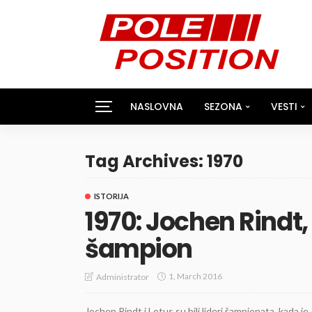
NASLOVNA
SEZONA
VESTI
Tag Archives: 1970
ISTORIJA
1970: Jochen Rindt
šampion
1, March 2016
Administrator
Jochen Rindt i Lotus su bili lideri šampionata, kada 