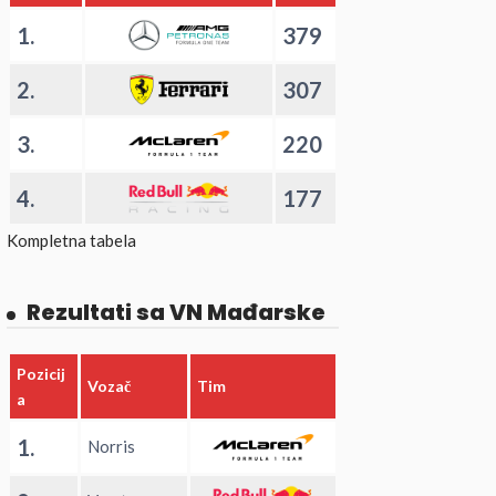
1.
379
2.
307
3.
220
4.
177
Kompletna tabela
Rezultati sa VN Mađarske
Pozicij
Vozač
Tim
a
1.
Norris