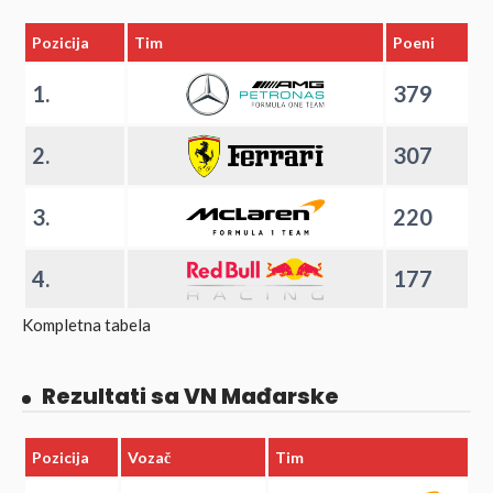
Pozicija
Tim
Poeni
1.
379
2.
307
3.
220
4.
177
Kompletna tabela
Rezultati sa VN Mađarske
Pozicija
Vozač
Tim