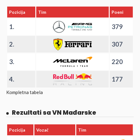
Pozicija
Tim
Poeni
1.
379
2.
307
3.
220
4.
177
Kompletna tabela
Rezultati sa VN Mađarske
Pozicija
Vozač
Tim