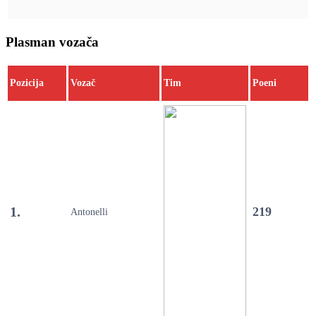
Plasman vozača
Pozicija
Vozač
Tim
Poeni
1.
219
Antonelli