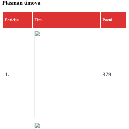
Plasman timova
Pozicija
Tim
Poeni
1.
379