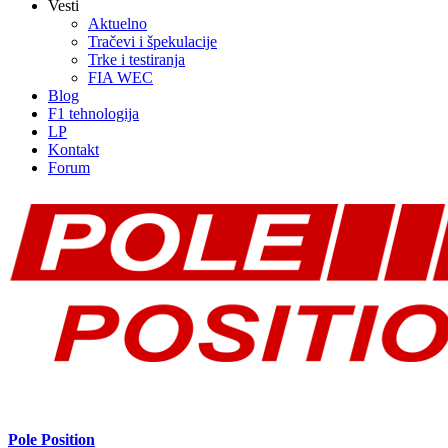
Vesti
Aktuelno
Tračevi i špekulacije
Trke i testiranja
FIA WEC
Blog
F1 tehnologija
LP
Kontakt
Forum
Pole Position